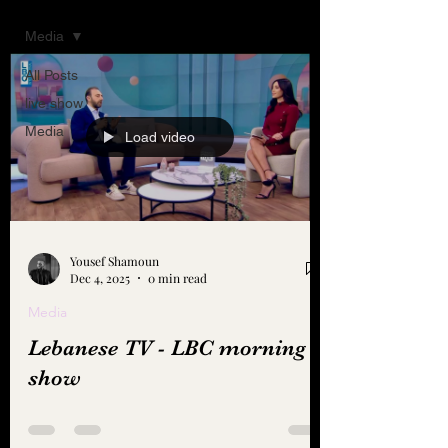
Media
All Posts
live show
Media
Load video
Yousef Shamoun
Dec 4, 2025
0 min read
Media
Lebanese TV - LBC morning
show