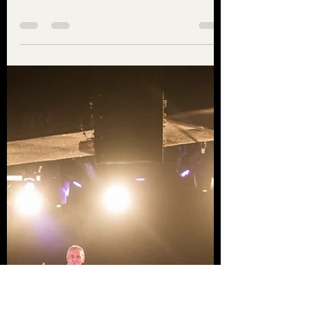
Yousef Shamoun
Oct 21, 2022
0 min read
Media
Syria Drama TV interview