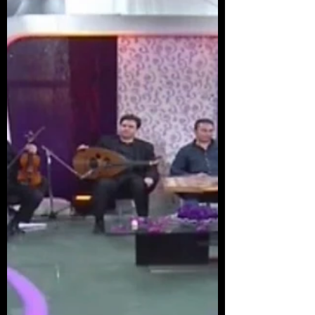
يواصل الفنّان يوسف شمعون، تألّقه في تقديم
الفنّ الطّربيّ الرّاقي من خلال عدّة أعمال ناجحة
وأمسيات طربيّة يحييها في العديد من الدّول...