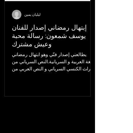
ليليان يمين
إبتهال رمضاني إصدار للفنان
يوسف شمعون: رسالة محبة
وعيش مشترك
يطالعني إصدار فنّي وهو‏ ابتهال رمضاني
باللغة العربية و السريانية.النص السرياني من
التراث الكنسي السرياني و النص العربي من
اناشيد الصفا. ...
Tarab Blog