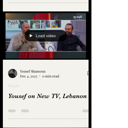
Load video
Yousef Shamoun
Dec 4, 2025
0 min read
Media
Yousef on New TV, Lebanon