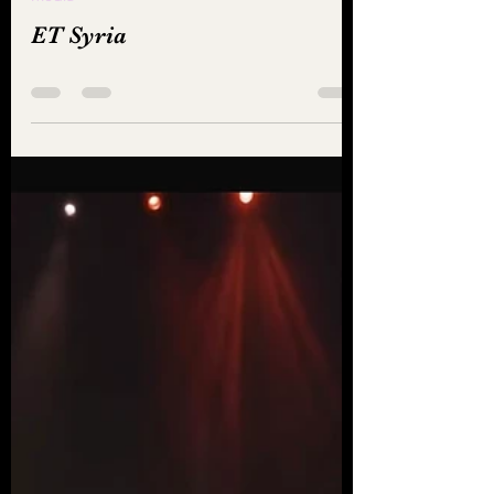
ET Syria
Jan 26, 2025
0 min read
Media
ET Syria